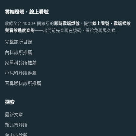
雲端燈號・線上看號
收錄全台 1000+ 間診所的
即時雲端燈號
，提供
線上看號、雲端候診
與看診進度查詢
——出門前先查現在號碼，看診免現場久候。
完整診所目錄
內科診所推薦
家醫科診所推薦
小兒科診所推薦
耳鼻喉科診所推薦
探索
最新文章
新北市診所
台中市診所