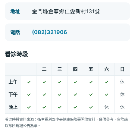
金門縣金寧鄉仁愛新村131號
地址
(082)321906
電話
看診時段
一
二
三
四
五
六
日
上午
✓
✓
✓
✓
✓
✓
休
下午
✓
✓
✓
✓
✓
✓
休
晚上
✓
✓
✓
✓
✓
休
休
看診時段資料來源：衛生福利部中央健康保險署開放資料，僅供參考，實際請
以診所現場公告為準。