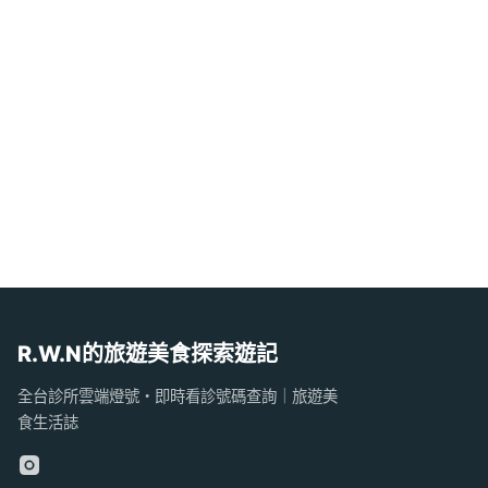
R.W.N的旅遊美食探索遊記
全台診所雲端燈號・即時看診號碼查詢｜旅遊美
食生活誌