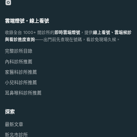
雲端燈號・線上看號
收錄全台 1000+ 間診所的
即時雲端燈號
，提供
線上看號、雲端候診
與看診進度查詢
——出門前先查現在號碼，看診免現場久候。
完整診所目錄
內科診所推薦
家醫科診所推薦
小兒科診所推薦
耳鼻喉科診所推薦
探索
最新文章
新北市診所