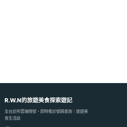
R.W.N的旅遊美食探索遊記
全台診所雲端燈號・即時看診號碼查詢｜旅遊美
食生活誌