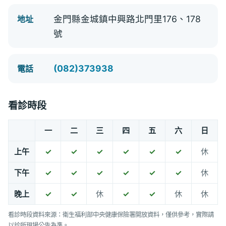
金門縣金城鎮中興路北門里176、178
地址
號
(082)373938
電話
看診時段
一
二
三
四
五
六
日
上午
✓
✓
✓
✓
✓
✓
休
下午
✓
✓
✓
✓
✓
✓
休
晚上
✓
✓
休
✓
✓
休
休
看診時段資料來源：衛生福利部中央健康保險署開放資料，僅供參考，實際請
以診所現場公告為準。