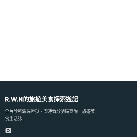
R.W.N的旅遊美食探索遊記
全台診所雲端燈號・即時看診號碼查詢｜旅遊美
食生活誌