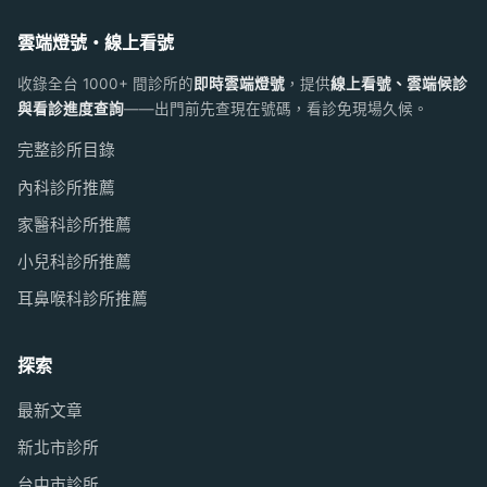
雲端燈號・線上看號
收錄全台 1000+ 間診所的
即時雲端燈號
，提供
線上看號、雲端候診
與看診進度查詢
——出門前先查現在號碼，看診免現場久候。
完整診所目錄
內科診所推薦
家醫科診所推薦
小兒科診所推薦
耳鼻喉科診所推薦
探索
最新文章
新北市診所
台中市診所