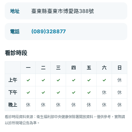
臺東縣臺東市博愛路388號
地址
(089)328877
電話
看診時段
一
二
三
四
五
六
日
上午
✓
✓
✓
✓
✓
✓
休
下午
✓
✓
✓
✓
✓
休
休
晚上
休
休
休
休
休
休
休
看診時段資料來源：衛生福利部中央健康保險署開放資料，僅供參考，實際請
以診所現場公告為準。