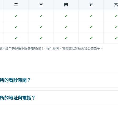
二
三
四
五
六
✓
✓
✓
✓
✓
✓
✓
✓
✓
✓
✓
✓
✓
✓
✓
福利部中央健康保險署開放資料，僅供參考，實際請以診所現場公告為準。
所的看診時間？
所的地址與電話？