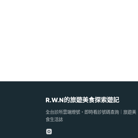
R.W.N的旅遊美食探索遊記
全台診所雲端燈號・即時看診號碼查詢｜旅遊美
食生活誌