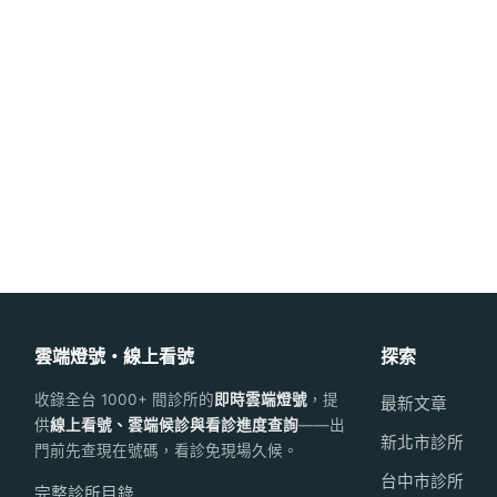
雲端燈號・線上看號
探索
收錄全台 1000+ 間診所的
即時雲端燈號
，提
最新文章
供
線上看號、雲端候診與看診進度查詢
——出
新北市診所
門前先查現在號碼，看診免現場久候。
台中市診所
完整診所目錄