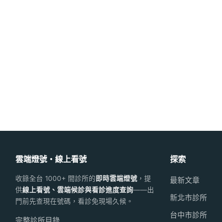
雲端燈號・線上看號
探索
收錄全台 1000+ 間診所的
即時雲端燈號
，提
最新文章
供
線上看號、雲端候診與看診進度查詢
——出
新北市診所
門前先查現在號碼，看診免現場久候。
台中市診所
完整診所目錄