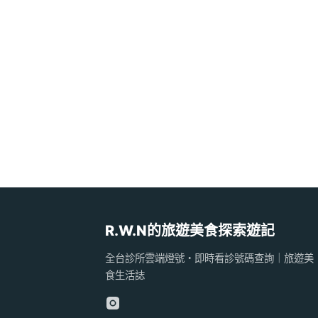
R.W.N的旅遊美食探索遊記
全台診所雲端燈號・即時看診號碼查詢｜旅遊美
食生活誌