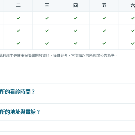
二
三
四
五
六
✓
✓
✓
✓
✓
✓
✓
✓
✓
✓
✓
✓
✓
✓
✓
福利部中央健康保險署開放資料，僅供參考，實際請以診所現場公告為準。
所的看診時間？
所的地址與電話？