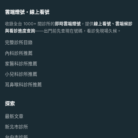
雲端燈號・線上看號
收錄全台 1000+ 間診所的
即時雲端燈號
，提供
線上看號、雲端候診
與看診進度查詢
——出門前先查現在號碼，看診免現場久候。
完整診所目錄
內科診所推薦
家醫科診所推薦
小兒科診所推薦
耳鼻喉科診所推薦
探索
最新文章
新北市診所
台中市診所