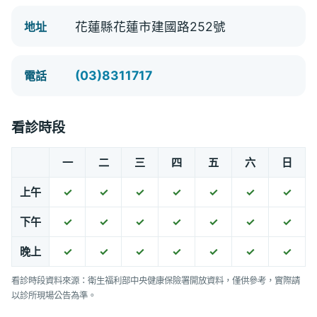
花蓮縣花蓮市建國路252號
地址
(03)8311717
電話
看診時段
一
二
三
四
五
六
日
上午
✓
✓
✓
✓
✓
✓
✓
下午
✓
✓
✓
✓
✓
✓
✓
晚上
✓
✓
✓
✓
✓
✓
✓
看診時段資料來源：衛生福利部中央健康保險署開放資料，僅供參考，實際請
以診所現場公告為準。