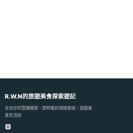
R.W.N的旅遊美食探索遊記
全台診所雲端燈號・即時看診號碼查詢｜旅遊美
食生活誌