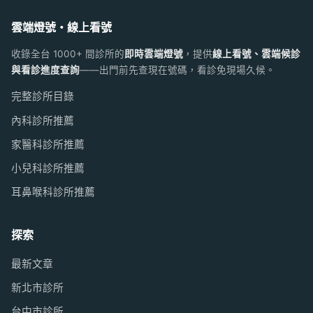
雲端燈號・線上看號
收錄全台 1000+ 間診所的
即時雲端燈號
，提供
線上看號、雲端候診
與看診進度查詢
——出門前先查現在號碼，看診免現場久候。
完整診所目錄
內科診所推薦
家醫科診所推薦
小兒科診所推薦
耳鼻喉科診所推薦
探索
最新文章
新北市診所
台中市診所