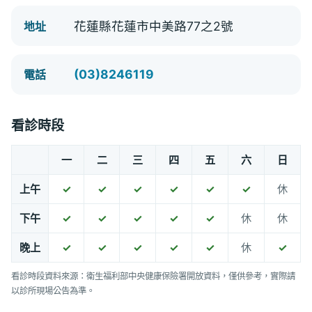
花蓮縣花蓮市中美路77之2號
地址
(03)8246119
電話
看診時段
一
二
三
四
五
六
日
上午
✓
✓
✓
✓
✓
✓
休
下午
✓
✓
✓
✓
✓
休
休
晚上
✓
✓
✓
✓
✓
休
✓
看診時段資料來源：衛生福利部中央健康保險署開放資料，僅供參考，實際請
以診所現場公告為準。