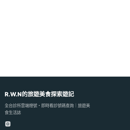
R.W.N的旅遊美食探索遊記
全台診所雲端燈號・即時看診號碼查詢｜旅遊美
食生活誌