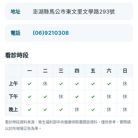
澎湖縣馬公市東文里文學路293號
地址
(06)9210308
電話
看診時段
一
二
三
四
五
六
日
上午
✓
休
✓
✓
✓
✓
休
下午
✓
✓
休
✓
✓
休
休
晚上
✓
✓
✓
休
✓
休
休
看診時段資料來源：衛生福利部中央健康保險署開放資料，僅供參考，實際請
以診所現場公告為準。