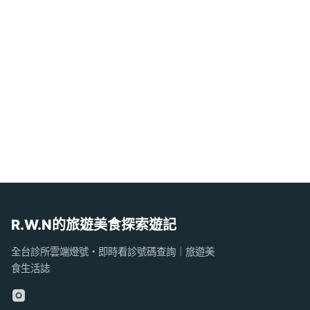
R.W.N的旅遊美食探索遊記
全台診所雲端燈號・即時看診號碼查詢｜旅遊美
食生活誌