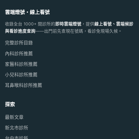
雲端燈號・線上看號
收錄全台 1000+ 間診所的
即時雲端燈號
，提供
線上看號、雲端候診
與看診進度查詢
——出門前先查現在號碼，看診免現場久候。
完整診所目錄
內科診所推薦
家醫科診所推薦
小兒科診所推薦
耳鼻喉科診所推薦
探索
最新文章
新北市診所
台中市診所