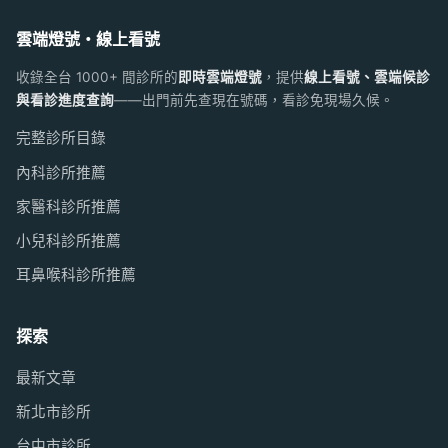
雲端燈號・線上看號
收錄全台 1000+ 間診所的
即時雲端燈號
，提供
線上看號、雲端候診
與看診進度查詢
——出門前先查現在號碼，看診免現場久候。
完整診所目錄
內科診所推薦
家醫科診所推薦
小兒科診所推薦
耳鼻喉科診所推薦
探索
最新文章
新北市診所
台中市診所