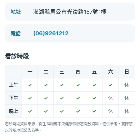
澎湖縣馬公市光復路157號1樓
地址
(06)9261212
電話
看診時段
一
二
三
四
五
六
日
上午
✓
✓
✓
✓
✓
✓
休
下午
✓
✓
✓
✓
✓
休
休
晚上
✓
✓
✓
✓
✓
休
休
看診時段資料來源：衛生福利部中央健康保險署開放資料，僅供參考，實際請
以診所現場公告為準。