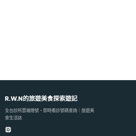
R.W.N的旅遊美食探索遊記
全台診所雲端燈號・即時看診號碼查詢｜旅遊美
食生活誌