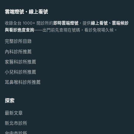
雲端燈號・線上看號
收錄全台 1000+ 間診所的
即時雲端燈號
，提供
線上看號、雲端候診
與看診進度查詢
——出門前先查現在號碼，看診免現場久候。
完整診所目錄
內科診所推薦
家醫科診所推薦
小兒科診所推薦
耳鼻喉科診所推薦
探索
最新文章
新北市診所
台中市診所