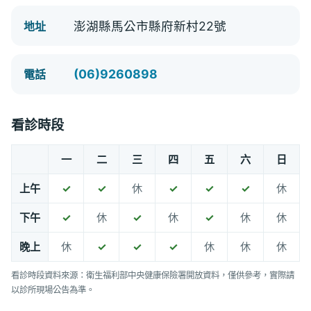
澎湖縣馬公市縣府新村22號
地址
(06)9260898
電話
看診時段
一
二
三
四
五
六
日
上午
✓
✓
休
✓
✓
✓
休
下午
✓
休
✓
休
✓
休
休
晚上
休
✓
✓
✓
休
休
休
看診時段資料來源：衛生福利部中央健康保險署開放資料，僅供參考，實際請
以診所現場公告為準。