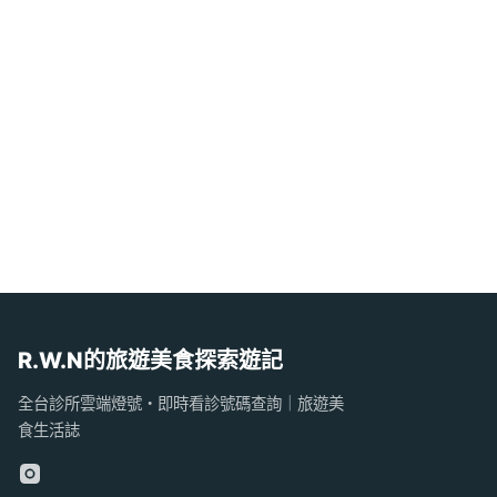
R.W.N的旅遊美食探索遊記
全台診所雲端燈號・即時看診號碼查詢｜旅遊美
食生活誌