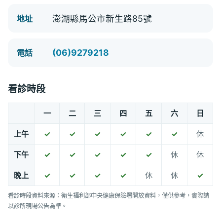
澎湖縣馬公市新生路85號
地址
(06)9279218
電話
看診時段
一
二
三
四
五
六
日
上午
✓
✓
✓
✓
✓
✓
休
下午
✓
✓
✓
✓
✓
休
休
晚上
✓
✓
✓
✓
休
休
✓
看診時段資料來源：衛生福利部中央健康保險署開放資料，僅供參考，實際請
以診所現場公告為準。