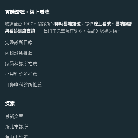
雲端燈號・線上看號
收錄全台 1000+ 間診所的
即時雲端燈號
，提供
線上看號、雲端候診
與看診進度查詢
——出門前先查現在號碼，看診免現場久候。
完整診所目錄
內科診所推薦
家醫科診所推薦
小兒科診所推薦
耳鼻喉科診所推薦
探索
最新文章
新北市診所
台中市診所