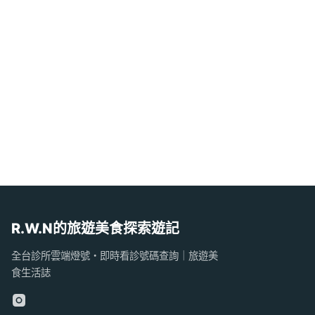
R.W.N的旅遊美食探索遊記
全台診所雲端燈號・即時看診號碼查詢｜旅遊美
食生活誌