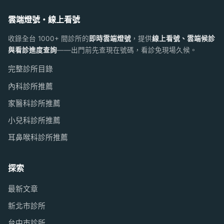
雲端燈號・線上看號
收錄全台 1000+ 間診所的
即時雲端燈號
，提供
線上看號、雲端候診
與看診進度查詢
——出門前先查現在號碼，看診免現場久候。
完整診所目錄
內科診所推薦
家醫科診所推薦
小兒科診所推薦
耳鼻喉科診所推薦
探索
最新文章
新北市診所
台中市診所