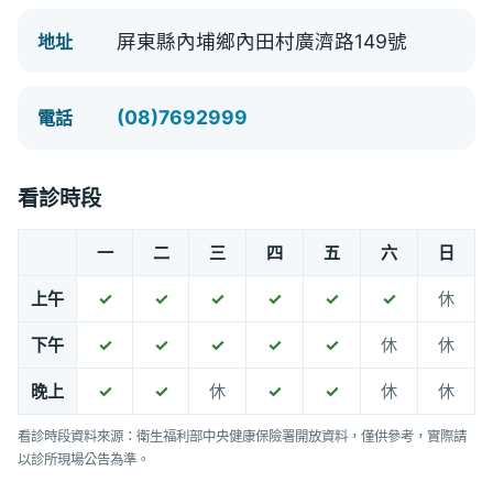
屏東縣內埔鄉內田村廣濟路149號
地址
(08)7692999
電話
看診時段
一
二
三
四
五
六
日
上午
✓
✓
✓
✓
✓
✓
休
下午
✓
✓
✓
✓
✓
休
休
晚上
✓
✓
休
✓
✓
休
休
看診時段資料來源：衛生福利部中央健康保險署開放資料，僅供參考，實際請
以診所現場公告為準。