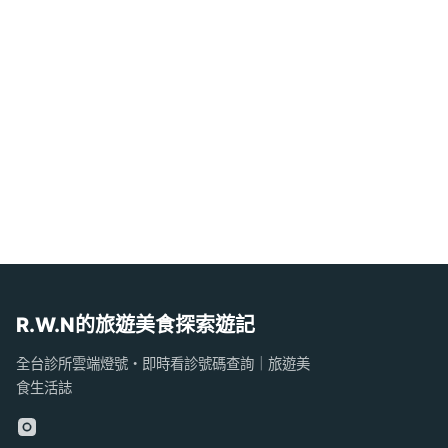
R.W.N的旅遊美食探索遊記
全台診所雲端燈號・即時看診號碼查詢｜旅遊美
食生活誌