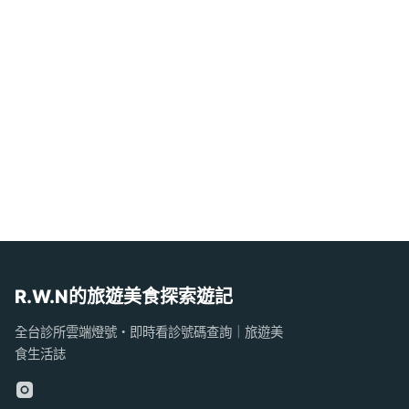
R.W.N的旅遊美食探索遊記
全台診所雲端燈號・即時看診號碼查詢｜旅遊美
食生活誌