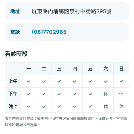
屏東縣內埔鄉龍泉村中勝路395號
地址
(08)7702965
電話
看診時段
一
二
三
四
五
六
日
上午
✓
✓
✓
✓
✓
✓
✓
下午
✓
✓
✓
✓
✓
休
休
晚上
✓
✓
✓
✓
✓
休
休
看診時段資料來源：衛生福利部中央健康保險署開放資料，僅供參考，實際請
以診所現場公告為準。