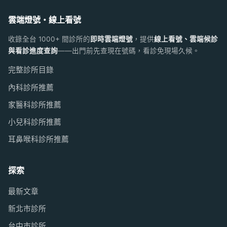
雲端燈號・線上看號
收錄全台 1000+ 間診所的
即時雲端燈號
，提供
線上看號、雲端候診
與看診進度查詢
——出門前先查現在號碼，看診免現場久候。
完整診所目錄
內科診所推薦
家醫科診所推薦
小兒科診所推薦
耳鼻喉科診所推薦
探索
最新文章
新北市診所
台中市診所