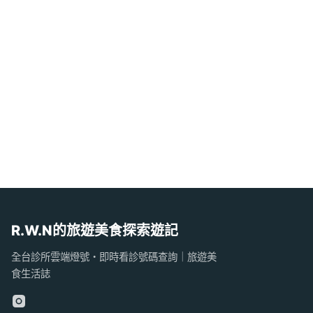
R.W.N的旅遊美食探索遊記
全台診所雲端燈號・即時看診號碼查詢｜旅遊美
食生活誌