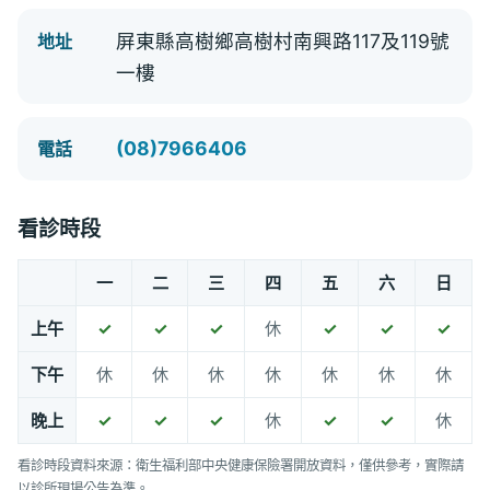
屏東縣高樹鄉高樹村南興路117及119號
地址
一樓
(08)7966406
電話
看診時段
一
二
三
四
五
六
日
上午
✓
✓
✓
休
✓
✓
✓
下午
休
休
休
休
休
休
休
晚上
✓
✓
✓
休
✓
✓
休
看診時段資料來源：衛生福利部中央健康保險署開放資料，僅供參考，實際請
以診所現場公告為準。