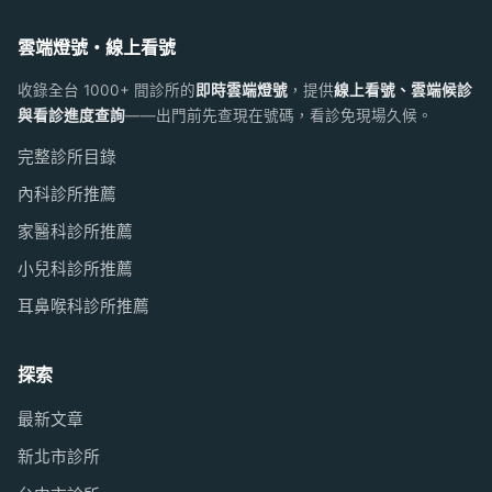
雲端燈號・線上看號
收錄全台 1000+ 間診所的
即時雲端燈號
，提供
線上看號、雲端候診
與看診進度查詢
——出門前先查現在號碼，看診免現場久候。
完整診所目錄
內科診所推薦
家醫科診所推薦
小兒科診所推薦
耳鼻喉科診所推薦
探索
最新文章
新北市診所