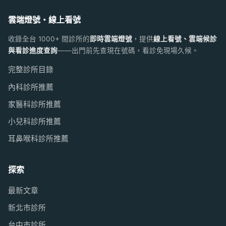
雲端燈號・線上看號
收錄全台 1000+ 間診所的
即時雲端燈號
，提供
線上看號、雲端候診
與看診進度查詢
——出門前先查現在號碼，看診免現場久候。
完整診所目錄
內科診所推薦
家醫科診所推薦
小兒科診所推薦
耳鼻喉科診所推薦
探索
最新文章
新北市診所
台中市診所