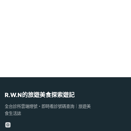
R.W.N的旅遊美食探索遊記
全台診所雲端燈號・即時看診號碼查詢｜旅遊美
食生活誌