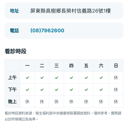
屏東縣高樹鄉長榮村信義路26號1樓
地址
(08)7962600
電話
看診時段
一
二
三
四
五
六
日
上午
✓
✓
✓
✓
✓
✓
休
下午
✓
✓
✓
✓
✓
✓
休
晚上
休
休
休
休
休
休
休
看診時段資料來源：衛生福利部中央健康保險署開放資料，僅供參考，實際請
以診所現場公告為準。