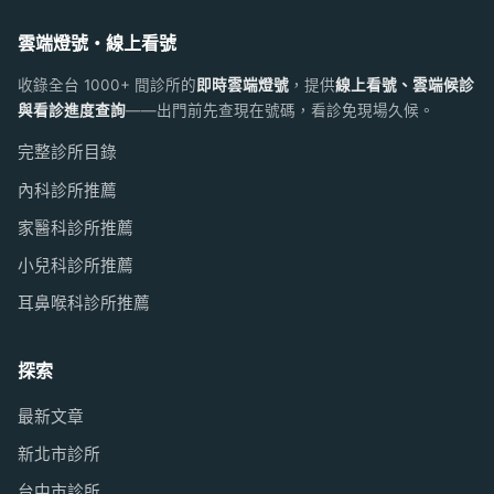
雲端燈號・線上看號
收錄全台 1000+ 間診所的
即時雲端燈號
，提供
線上看號、雲端候診
與看診進度查詢
——出門前先查現在號碼，看診免現場久候。
完整診所目錄
內科診所推薦
家醫科診所推薦
小兒科診所推薦
耳鼻喉科診所推薦
探索
最新文章
新北市診所
台中市診所