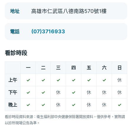
高雄市仁武區八德南路570號1樓
地址
(07)3716933
電話
看診時段
一
二
三
四
五
六
日
上午
✓
✓
✓
✓
✓
✓
休
下午
✓
✓
休
✓
休
休
休
晚上
✓
✓
休
✓
休
休
✓
看診時段資料來源：衛生福利部中央健康保險署開放資料，僅供參考，實際請
以診所現場公告為準。