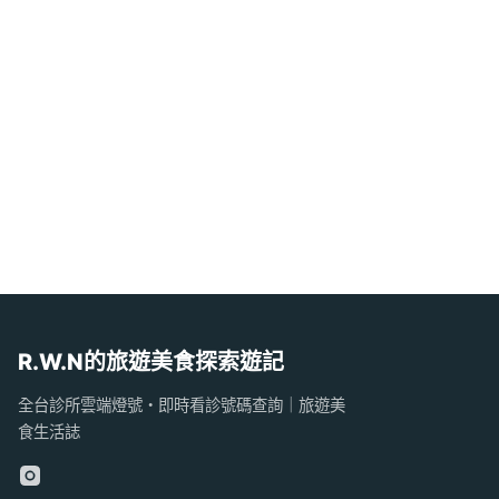
R.W.N的旅遊美食探索遊記
全台診所雲端燈號・即時看診號碼查詢｜旅遊美
食生活誌