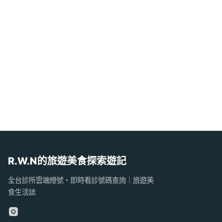
R.W.N的旅遊美食探索遊記
全台診所雲端燈號・即時看診號碼查詢｜旅遊美
食生活誌