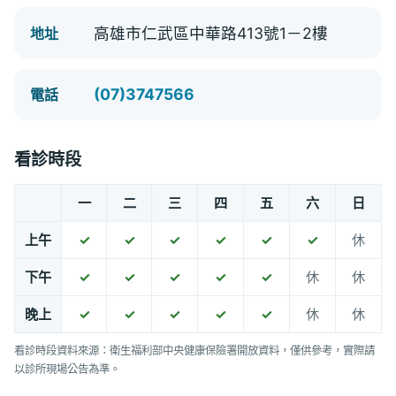
高雄市仁武區中華路413號1－2樓
地址
(07)3747566
電話
看診時段
一
二
三
四
五
六
日
上午
✓
✓
✓
✓
✓
✓
休
下午
✓
✓
✓
✓
✓
休
休
晚上
✓
✓
✓
✓
✓
休
休
看診時段資料來源：衛生福利部中央健康保險署開放資料，僅供參考，實際請
以診所現場公告為準。