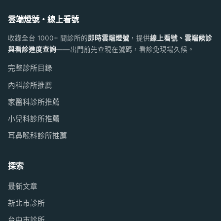
雲端燈號・線上看號
收錄全台 1000+ 間診所的
即時雲端燈號
，提供
線上看號、雲端候診
與看診進度查詢
——出門前先查現在號碼，看診免現場久候。
完整診所目錄
內科診所推薦
家醫科診所推薦
小兒科診所推薦
耳鼻喉科診所推薦
探索
最新文章
新北市診所
台中市診所