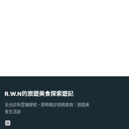
R.W.N的旅遊美食探索遊記
全台診所雲端燈號・即時看診號碼查詢｜旅遊美
食生活誌