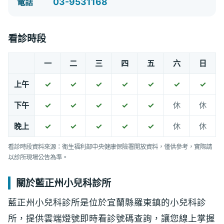
03-9531168
電話
看診時段
一
二
三
四
五
六
日
上午
✓
✓
✓
✓
✓
✓
✓
下午
✓
✓
✓
✓
✓
休
休
晚上
✓
✓
✓
✓
✓
休
休
看診時段資料來源：衛生福利部中央健康保險署開放資料，僅供參考，實際請
以診所現場公告為準。
關於藍正州小兒科診所
藍正州小兒科診所是位於宜蘭縣羅東鎮的小兒科診
所，提供雲端燈號即時看診號碼查詢，讓您線上掌握