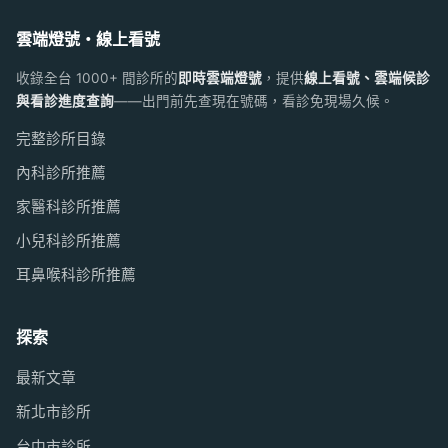
雲端燈號・線上看號
收錄全台 1000+ 間診所的
即時雲端燈號
，提供
線上看號、雲端候診
與看診進度查詢
——出門前先查現在號碼，看診免現場久候。
完整診所目錄
內科診所推薦
家醫科診所推薦
小兒科診所推薦
耳鼻喉科診所推薦
探索
最新文章
新北市診所
台中市診所