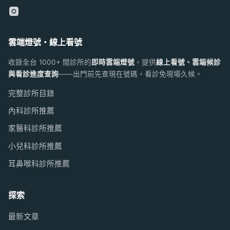
雲端燈號・線上看號
收錄全台 1000+ 間診所的
即時雲端燈號
，提供
線上看號、雲端候診
與看診進度查詢
——出門前先查現在號碼，看診免現場久候。
完整診所目錄
內科診所推薦
家醫科診所推薦
小兒科診所推薦
耳鼻喉科診所推薦
探索
最新文章