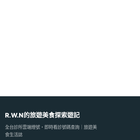
R.W.N的旅遊美食探索遊記
全台診所雲端燈號・即時看診號碼查詢｜旅遊美
食生活誌