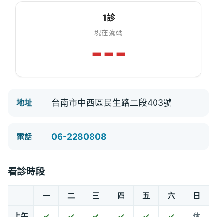
1診
現在號碼
---
台南市中西區民生路二段403號
地址
06-2280808
電話
看診時段
一
二
三
四
五
六
日
上午
✓
✓
✓
✓
✓
✓
休