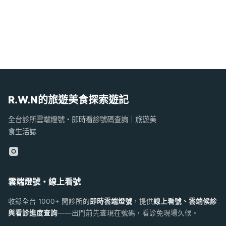
R.W.N的旅遊美食探索遊記
全台診所雲端燈號・即時看診號碼查詢｜旅遊美
食生活誌
雲端燈號・線上看號
收錄全台 1000+ 間診所的
即時雲端燈號
，提供
線上看號、雲端候診
與看診進度查詢
——出門前先查現在號碼，看診免現場久候。