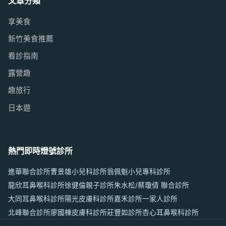
文章分類
享美食
新竹美食推薦
看診指南
露營趣
趣旅行
日本遊
熱門即時燈號診所
進華聯合診所
曹景雄小兒科診所
翁佩魁小兒專科診所
龍欣耳鼻喉科診所
徐健倫親子診所
朱水松/蔡瓊倩 聯合診所
大同耳鼻喉科診所
陽光皮膚科診所
嘉禾診所
一家人診所
北峰聯合診所
廖國棟皮膚科診所
莊豐如診所
杏心耳鼻喉科診所