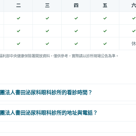
二
三
四
五
六
✓
✓
✓
✓
✓
✓
✓
✓
✓
✓
✓
✓
✓
✓
休
福利部中央健康保險署開放資料，僅供參考，實際請以診所現場公告為準。
團法人書田泌尿科眼科診所的看診時間？
團法人書田泌尿科眼科診所的地址與電話？