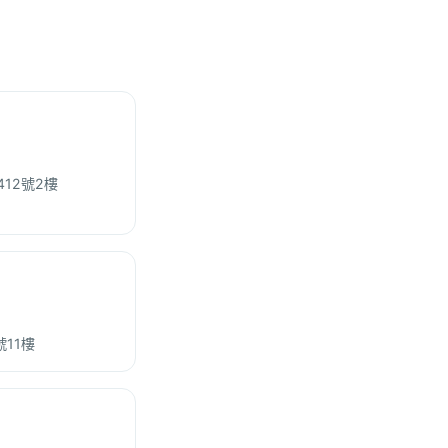
12號2樓
11樓