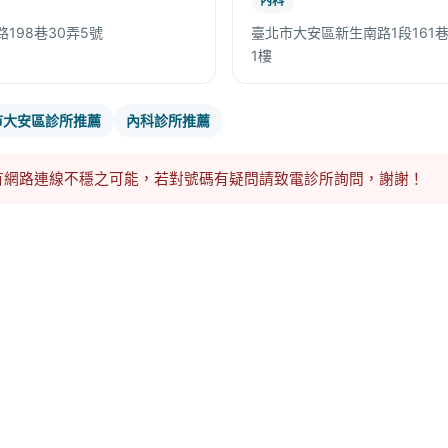
內科
198巷30弄5號
臺北市大安區新生南路1段161巷3
1樓
市大安區診所推薦
內科診所推薦
有網路連線不穩之可能，若對號碼有疑問請致電診所詢問，謝謝！