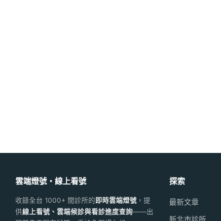
雲端燈號・線上看號
探索
收錄全台 1000+ 間診所的
即時雲端燈號
，提
最新文章
供
線上看號、雲端候診與看診進度查詢
——出
新北市診所