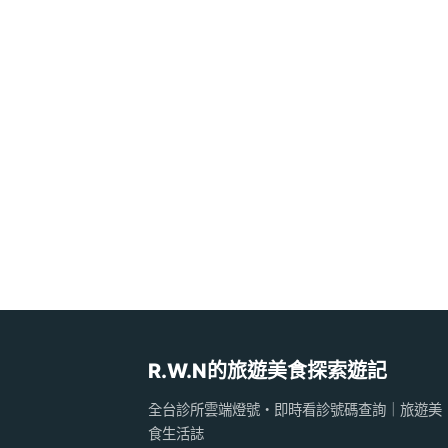
R.W.N的旅遊美食探索遊記
全台診所雲端燈號・即時看診號碼查詢｜旅遊美
食生活誌