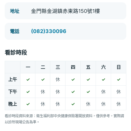
金門縣金湖鎮赤東路150號1樓
地址
(082)330096
電話
看診時段
一
二
三
四
五
六
日
上午
✓
✓
休
✓
✓
✓
✓
下午
✓
休
休
✓
✓
休
休
晚上
✓
休
休
✓
休
休
休
看診時段資料來源：衛生福利部中央健康保險署開放資料，僅供參考，實際請
以診所現場公告為準。