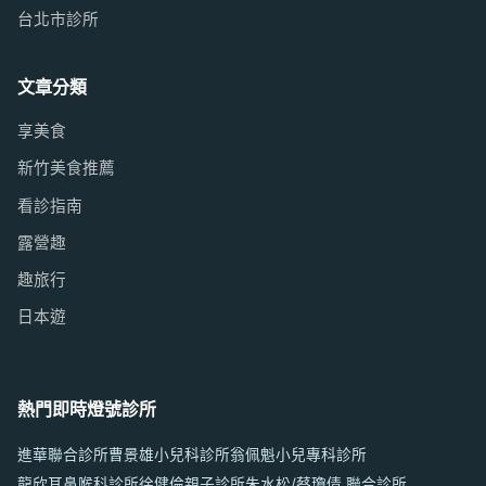
台北市診所
文章分類
享美食
新竹美食推薦
看診指南
露營趣
趣旅行
日本遊
熱門即時燈號診所
進華聯合診所
曹景雄小兒科診所
翁佩魁小兒專科診所
龍欣耳鼻喉科診所
徐健倫親子診所
朱水松/蔡瓊倩 聯合診所