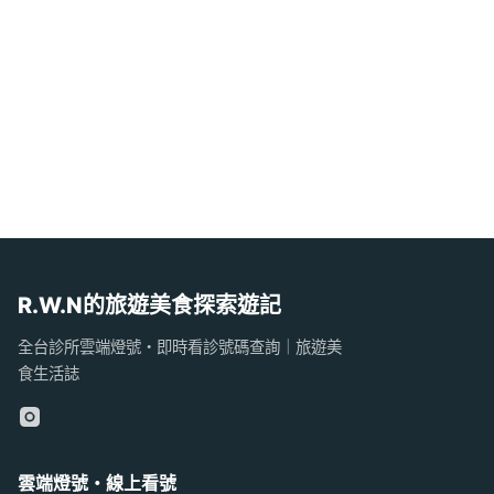
R.W.N的旅遊美食探索遊記
全台診所雲端燈號・即時看診號碼查詢｜旅遊美
食生活誌
雲端燈號・線上看號