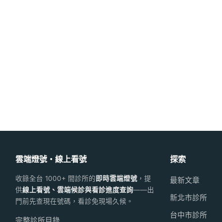
雲端燈號・線上看號
探索
收錄全台 1000+ 間診所的
即時雲端燈號
，提
最新文章
供
線上看號、雲端候診與看診進度查詢
——出
新北市診所
門前先查現在號碼，看診免現場久候。
台中市診所
完整診所目錄