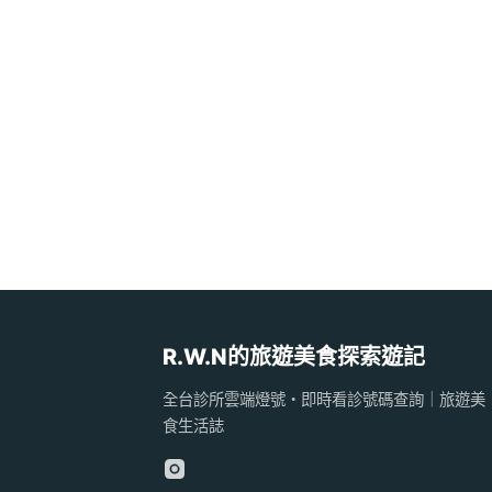
R.W.N的旅遊美食探索遊記
全台診所雲端燈號・即時看診號碼查詢｜旅遊美
食生活誌