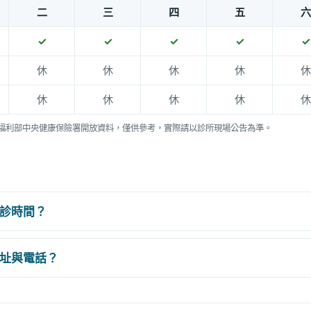
二
三
四
五
六
✓
✓
✓
✓
✓
休
休
休
休
休
休
休
休
休
休
福利部中央健康保險署開放資料，僅供參考，實際請以診所現場公告為準。
診時間？
址與電話？