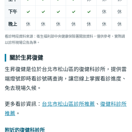
下午
✓
✓
✓
✓
✓
休
休
晚上
休
休
休
休
休
休
休
看診時段資料來源：衛生福利部中央健康保險署開放資料，僅供參考，實際請
以診所現場公告為準。
關於生昇復健
生昇復健是位於台北市松山區的復健科診所，提供雲
端燈號即時看診號碼查詢，讓您線上掌握看診進度、
免去現場久候。
更多看診資訊：
台北市松山區診所推薦
、
復健科診所
推薦
。
附近的復健科診所