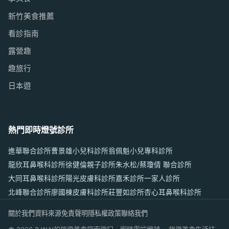
新竹美食推薦
看診指南
露營趣
趣旅行
日本遊
熱門即時燈號診所
進華聯合診所
曹景雄小兒科診所
翁佩魁小兒專科診所
龍欣耳鼻喉科診所
徐健倫親子診所
朱水松/蔡瓊倩 聯合診所
大同耳鼻喉科診所
陽光皮膚科診所
嘉禾診所
一家人診所
北峰聯合診所
廖國棟皮膚科診所
莊豐如診所
杏心耳鼻喉科診所
關於我們
資料來源
免責聲明
隱私權政策
聯絡我們