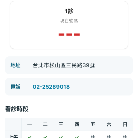
1診
現在號碼
---
台北市松山區三民路39號
地址
02-25289018
電話
看診時段
一
二
三
四
五
六
日
上午
✓
✓
✓
✓
休
休
休