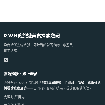
R.W.N的旅遊美食探索遊記
全台診所雲端燈號・即時看診號碼查詢｜旅遊美
食生活誌
雲端燈號・線上看號
收錄全台 1000+ 間診所的
即時雲端燈號
，提供
線上看號、雲端候診
與看診進度查詢
——出門前先查現在號碼，看診免現場久候。
完整診所目錄