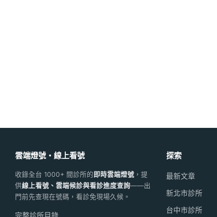
雲端燈號・線上看號
探索
收錄全台 1000+ 間診所的
即時雲端燈號
，提
最新文章
供
線上看號、雲端候診與看診進度查詢
——出
新北市診所
門前先查現在號碼，看診免現場久候。
台中市診所
完整診所目錄