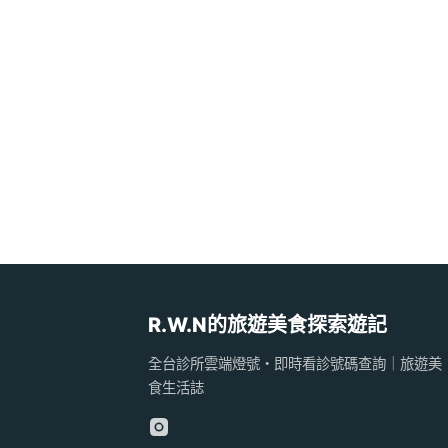
R.W.N的旅遊美食探索遊記
全台診所雲端燈號・即時看診號碼查詢｜旅遊美
食生活誌