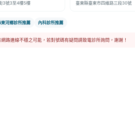
3號3至4樓5樓
臺東縣臺東市四維路三段30號
縣東河鄉診所推薦
內科診所推薦
有網路連線不穩之可能，若對號碼有疑問請致電診所詢問，謝謝！