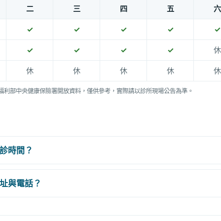
二
三
四
五
六
✓
✓
✓
✓
✓
✓
✓
✓
✓
休
休
休
休
休
休
福利部中央健康保險署開放資料，僅供參考，實際請以診所現場公告為準。
診時間？
址與電話？