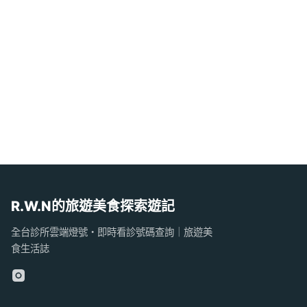
R.W.N的旅遊美食探索遊記
全台診所雲端燈號・即時看診號碼查詢｜旅遊美
食生活誌