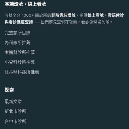
雲端燈號・線上看號
收錄全台 1000+ 間診所的
即時雲端燈號
，提供
線上看號、雲端候診
與看診進度查詢
——出門前先查現在號碼，看診免現場久候。
完整診所目錄
內科診所推薦
家醫科診所推薦
小兒科診所推薦
耳鼻喉科診所推薦
探索
最新文章
新北市診所
台中市診所