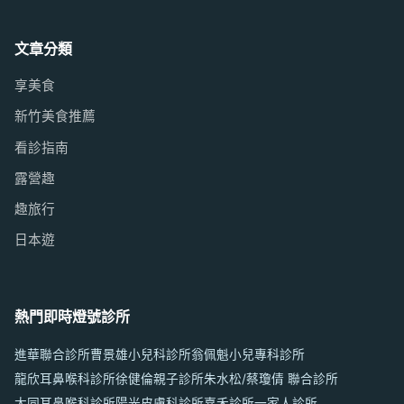
文章分類
享美食
新竹美食推薦
看診指南
露營趣
趣旅行
日本遊
熱門即時燈號診所
進華聯合診所
曹景雄小兒科診所
翁佩魁小兒專科診所
龍欣耳鼻喉科診所
徐健倫親子診所
朱水松/蔡瓊倩 聯合診所
大同耳鼻喉科診所
陽光皮膚科診所
嘉禾診所
一家人診所