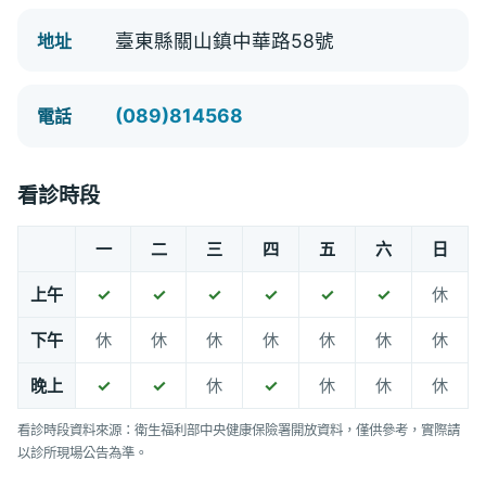
臺東縣關山鎮中華路58號
地址
(089)814568
電話
看診時段
一
二
三
四
五
六
日
上午
✓
✓
✓
✓
✓
✓
休
下午
休
休
休
休
休
休
休
晚上
✓
✓
休
✓
休
休
休
看診時段資料來源：衛生福利部中央健康保險署開放資料，僅供參考，實際請
以診所現場公告為準。