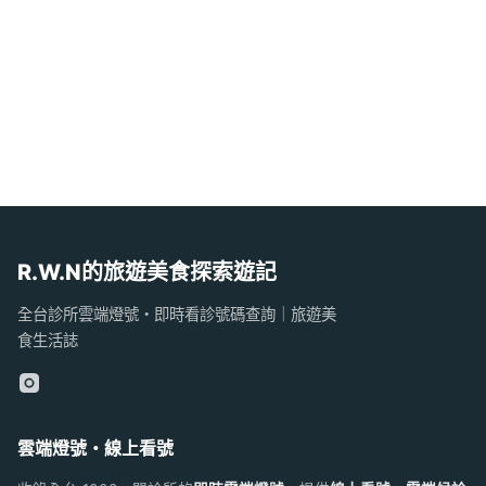
R.W.N的旅遊美食探索遊記
全台診所雲端燈號・即時看診號碼查詢｜旅遊美
食生活誌
雲端燈號・線上看號