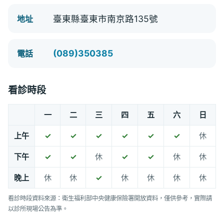
臺東縣臺東市南京路135號
地址
(089)350385
電話
看診時段
一
二
三
四
五
六
日
上午
✓
✓
✓
✓
✓
✓
休
下午
✓
✓
休
✓
✓
休
休
晚上
休
休
✓
休
休
休
休
看診時段資料來源：衛生福利部中央健康保險署開放資料，僅供參考，實際請
以診所現場公告為準。