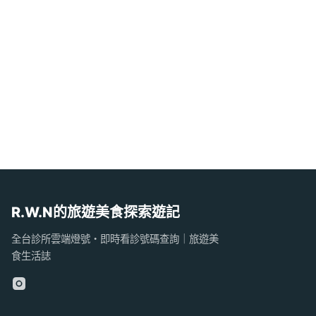
R.W.N的旅遊美食探索遊記
全台診所雲端燈號・即時看診號碼查詢｜旅遊美
食生活誌