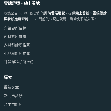
雲端燈號・線上看號
收錄全台 1000+ 間診所的
即時雲端燈號
，提供
線上看號、雲端候診
與看診進度查詢
——出門前先查現在號碼，看診免現場久候。
完整診所目錄
內科診所推薦
家醫科診所推薦
小兒科診所推薦
耳鼻喉科診所推薦
探索
最新文章
新北市診所
台中市診所