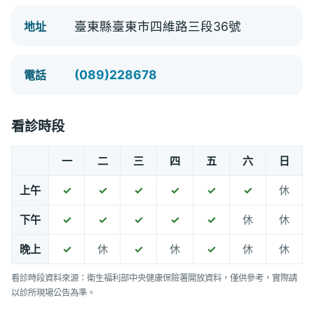
臺東縣臺東市四維路三段36號
地址
(089)228678
電話
看診時段
一
二
三
四
五
六
日
上午
✓
✓
✓
✓
✓
✓
休
下午
✓
✓
✓
✓
✓
休
休
晚上
✓
休
✓
休
✓
休
休
看診時段資料來源：衛生福利部中央健康保險署開放資料，僅供參考，實際請
以診所現場公告為準。