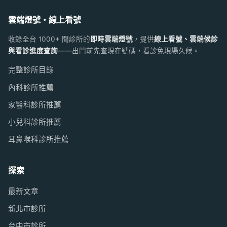
雲端燈號・線上看號
收錄全台 1000+ 間診所的
即時雲端燈號
，提供
線上看號、雲端候診
與看診進度查詢
——出門前先查現在號碼，看診免現場久候。
完整診所目錄
內科診所推薦
家醫科診所推薦
小兒科診所推薦
耳鼻喉科診所推薦
探索
最新文章
新北市診所
台中市診所