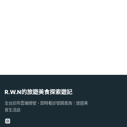
R.W.N的旅遊美食探索遊記
全台診所雲端燈號・即時看診號碼查詢｜旅遊美
食生活誌