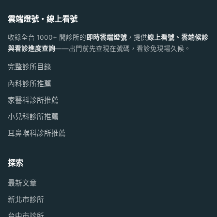
雲端燈號・線上看號
收錄全台 1000+ 間診所的
即時雲端燈號
，提供
線上看號、雲端候診
與看診進度查詢
——出門前先查現在號碼，看診免現場久候。
完整診所目錄
內科診所推薦
家醫科診所推薦
小兒科診所推薦
耳鼻喉科診所推薦
探索
最新文章
新北市診所
台中市診所