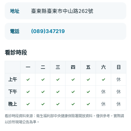
臺東縣臺東市中山路262號
地址
(089)347219
電話
看診時段
一
二
三
四
五
六
日
上午
✓
✓
✓
✓
✓
✓
休
下午
✓
✓
✓
✓
✓
休
休
晚上
✓
✓
✓
✓
✓
休
休
看診時段資料來源：衛生福利部中央健康保險署開放資料，僅供參考，實際請
以診所現場公告為準。