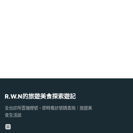
R.W.N的旅遊美食探索遊記
全台診所雲端燈號・即時看診號碼查詢｜旅遊美
食生活誌