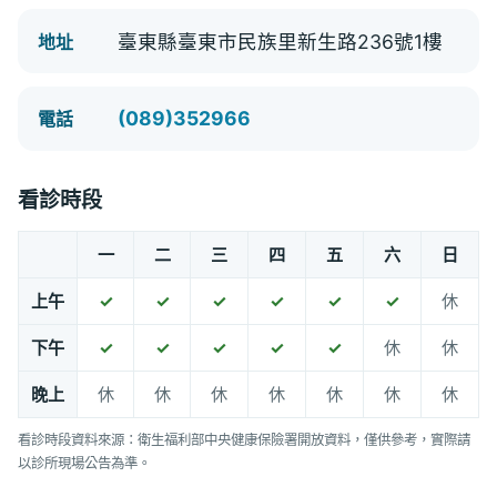
臺東縣臺東市民族里新生路236號1樓
地址
(089)352966
電話
看診時段
一
二
三
四
五
六
日
上午
✓
✓
✓
✓
✓
✓
休
下午
✓
✓
✓
✓
✓
休
休
晚上
休
休
休
休
休
休
休
看診時段資料來源：衛生福利部中央健康保險署開放資料，僅供參考，實際請
以診所現場公告為準。