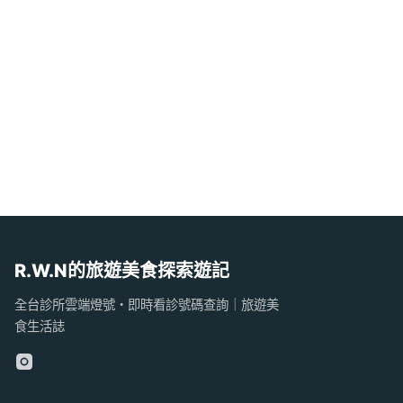
R.W.N的旅遊美食探索遊記
全台診所雲端燈號・即時看診號碼查詢｜旅遊美
食生活誌