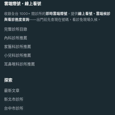
雲端燈號・線上看號
收錄全台 1000+ 間診所的
即時雲端燈號
，提供
線上看號、雲端候診
與看診進度查詢
——出門前先查現在號碼，看診免現場久候。
完整診所目錄
內科診所推薦
家醫科診所推薦
小兒科診所推薦
耳鼻喉科診所推薦
探索
最新文章
新北市診所
台中市診所