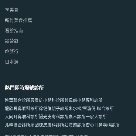
享美食
新竹美食推薦
看診指南
露營趣
趣旅行
日本遊
熱門即時燈號診所
進華聯合診所
曹景雄小兒科診所
翁佩魁小兒專科診所
龍欣耳鼻喉科診所
徐健倫親子診所
朱水松/蔡瓊倩 聯合診所
大同耳鼻喉科診所
陽光皮膚科診所
嘉禾診所
一家人診所
北峰聯合診所
廖國棟皮膚科診所
莊豐如診所
杏心耳鼻喉科診所