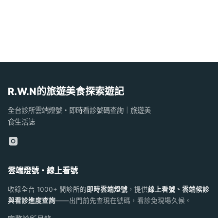
R.W.N的旅遊美食探索遊記
全台診所雲端燈號・即時看診號碼查詢｜旅遊美
食生活誌
雲端燈號・線上看號
收錄全台 1000+ 間診所的
即時雲端燈號
，提供
線上看號、雲端候診
與看診進度查詢
——出門前先查現在號碼，看診免現場久候。