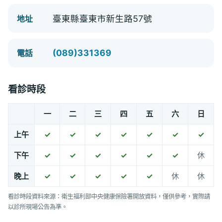
臺東縣臺東市新生路57號
地址
(089)331369
電話
看診時段
一
二
三
四
五
六
日
上午
✓
✓
✓
✓
✓
✓
✓
下午
✓
✓
✓
✓
✓
✓
休
晚上
✓
✓
✓
✓
✓
休
休
看診時段資料來源：衛生福利部中央健康保險署開放資料，僅供參考，實際請
以診所現場公告為準。