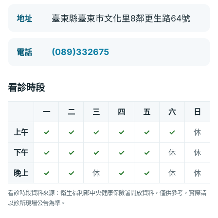
臺東縣臺東市文化里8鄰更生路64號
地址
(089)332675
電話
看診時段
一
二
三
四
五
六
日
上午
✓
✓
✓
✓
✓
✓
休
下午
✓
✓
✓
✓
✓
休
休
晚上
✓
✓
休
✓
✓
休
休
看診時段資料來源：衛生福利部中央健康保險署開放資料，僅供參考，實際請
以診所現場公告為準。