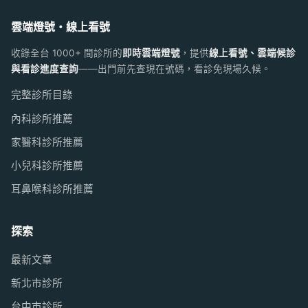
雲端燈號・線上看號
收錄全台 1000+ 間診所的
即時雲端燈號
，提供
線上看號、雲端候診
與看診進度查詢
——出門前先查現在號碼，看診免現場久候。
完整診所目錄
內科診所推薦
家醫科診所推薦
小兒科診所推薦
耳鼻喉科診所推薦
探索
最新文章
新北市診所
台中市診所