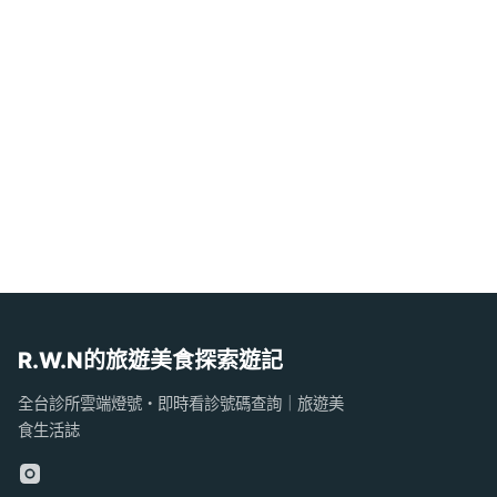
R.W.N的旅遊美食探索遊記
全台診所雲端燈號・即時看診號碼查詢｜旅遊美
食生活誌