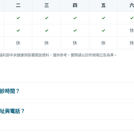
二
三
四
五
六
✓
✓
✓
✓
✓
✓
✓
✓
✓
休
休
休
休
休
休
福利部中央健康保險署開放資料，僅供參考，實際請以診所現場公告為準。
診時間？
址與電話？