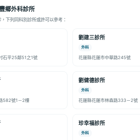
豐鄉外科診所
診，下列同科別診所或許可以參考：
劉建三診所
外科
石平25鄰51之1號
花蓮縣花蓮市中華路245號
所
劉健德診所
外科
582號1－2樓
花蓮縣花蓮市林森路333－2號
所
珍幸福診所
外科