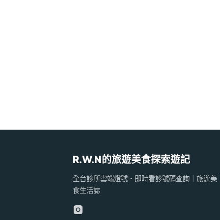
R.W.N的旅遊美食探索遊記
全台診所雲端燈號・即時看診號碼查詢｜旅遊美
食生活誌