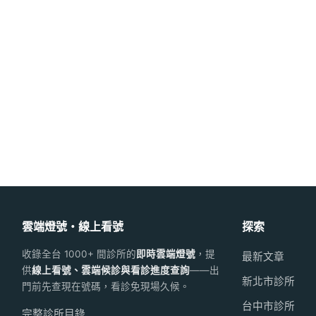
雲端燈號・線上看號
探索
收錄全台 1000+ 間診所的
即時雲端燈號
，提
最新文章
供
線上看號、雲端候診與看診進度查詢
——出
新北市診所
門前先查現在號碼，看診免現場久候。
台中市診所
完整診所目錄