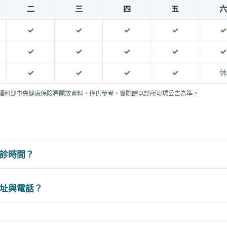
二
三
四
五
六
✓
✓
✓
✓
✓
✓
✓
✓
✓
✓
✓
✓
✓
✓
休
福利部中央健康保險署開放資料，僅供參考，實際請以診所現場公告為準。
診時間？
址與電話？