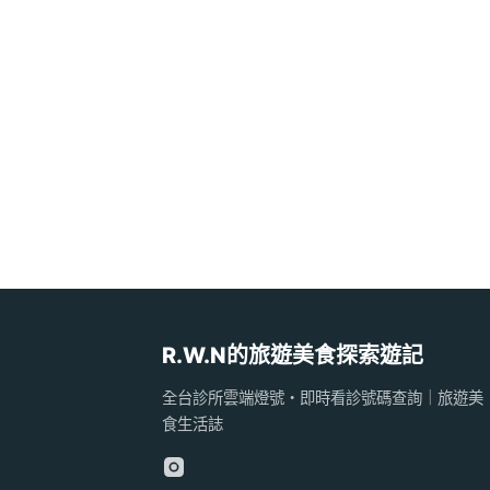
R.W.N的旅遊美食探索遊記
全台診所雲端燈號・即時看診號碼查詢｜旅遊美
食生活誌