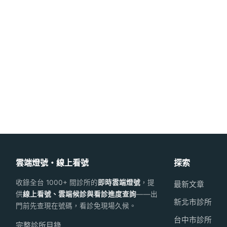
雲端燈號・線上看號
探索
收錄全台 1000+ 間診所的
即時雲端燈號
，提
最新文章
供
線上看號、雲端候診與看診進度查詢
——出
新北市診所
門前先查現在號碼，看診免現場久候。
台中市診所
完整診所目錄