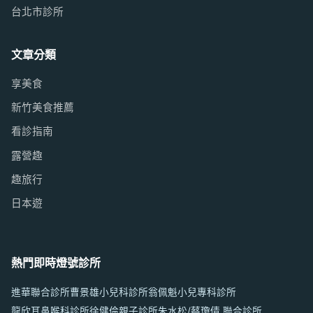
台北市診所
文章分類
享美食
新竹美食推薦
看診指南
露營趣
趣旅行
日本遊
熱門即時燈號診所
進華聯合診所
曹景雄小兒科診所
翁佩魁小兒專科診所
龍欣耳鼻喉科診所
徐健倫親子診所
朱水松/蔡瓊倩 聯合診所