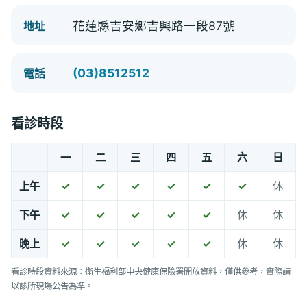
花蓮縣吉安鄉吉興路一段87號
地址
(03)8512512
電話
看診時段
一
二
三
四
五
六
日
上午
✓
✓
✓
✓
✓
✓
休
下午
✓
✓
✓
✓
✓
休
休
晚上
✓
✓
✓
✓
✓
休
休
看診時段資料來源：衛生福利部中央健康保險署開放資料，僅供參考，實際請
以診所現場公告為準。