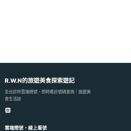
R.W.N的旅遊美食探索遊記
全台診所雲端燈號・即時看診號碼查詢｜旅遊美
食生活誌
雲端燈號・線上看號