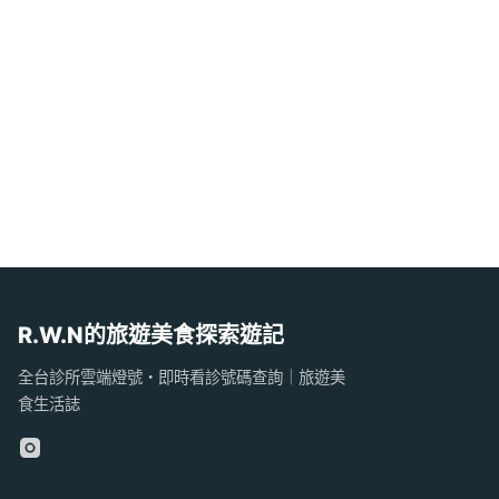
R.W.N的旅遊美食探索遊記
全台診所雲端燈號・即時看診號碼查詢｜旅遊美
食生活誌