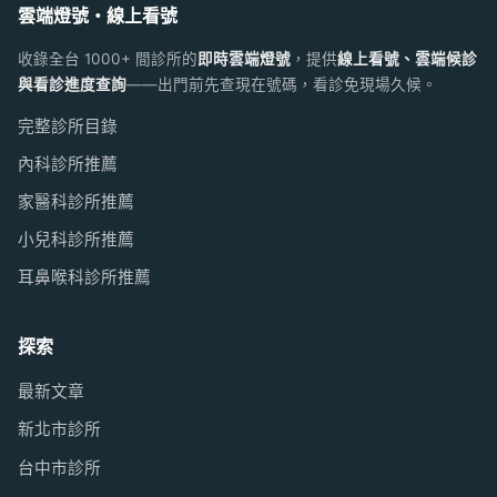
雲端燈號・線上看號
收錄全台 1000+ 間診所的
即時雲端燈號
，提供
線上看號、雲端候診
與看診進度查詢
——出門前先查現在號碼，看診免現場久候。
完整診所目錄
內科診所推薦
家醫科診所推薦
小兒科診所推薦
耳鼻喉科診所推薦
探索
最新文章
新北市診所
台中市診所