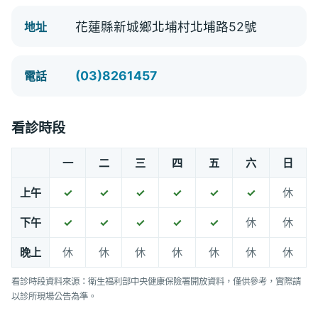
花蓮縣新城鄉北埔村北埔路52號
地址
(03)8261457
電話
看診時段
一
二
三
四
五
六
日
上午
✓
✓
✓
✓
✓
✓
休
下午
✓
✓
✓
✓
✓
休
休
晚上
休
休
休
休
休
休
休
看診時段資料來源：衛生福利部中央健康保險署開放資料，僅供參考，實際請
以診所現場公告為準。