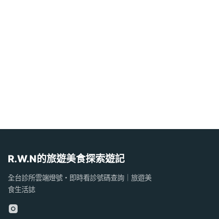
R.W.N的旅遊美食探索遊記
全台診所雲端燈號・即時看診號碼查詢｜旅遊美
食生活誌