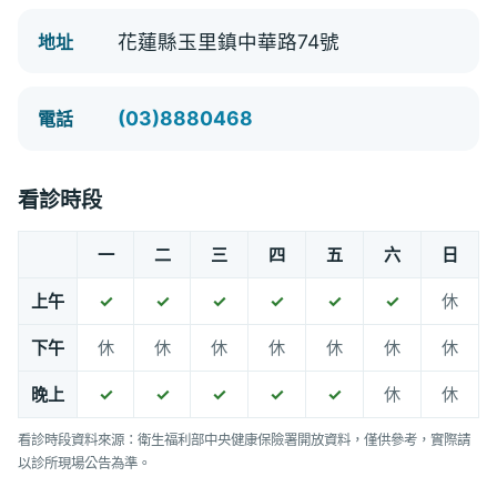
花蓮縣玉里鎮中華路74號
地址
(03)8880468
電話
看診時段
一
二
三
四
五
六
日
上午
✓
✓
✓
✓
✓
✓
休
下午
休
休
休
休
休
休
休
晚上
✓
✓
✓
✓
✓
休
休
看診時段資料來源：衛生福利部中央健康保險署開放資料，僅供參考，實際請
以診所現場公告為準。