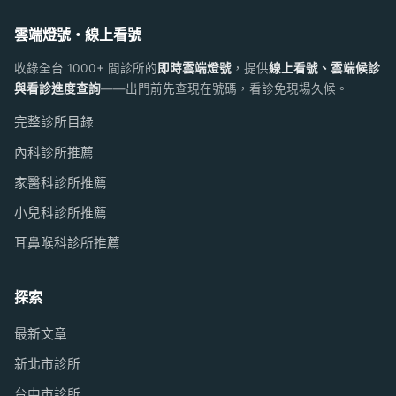
雲端燈號・線上看號
收錄全台 1000+ 間診所的
即時雲端燈號
，提供
線上看號、雲端候診
與看診進度查詢
——出門前先查現在號碼，看診免現場久候。
完整診所目錄
內科診所推薦
家醫科診所推薦
小兒科診所推薦
耳鼻喉科診所推薦
探索
最新文章
新北市診所
台中市診所