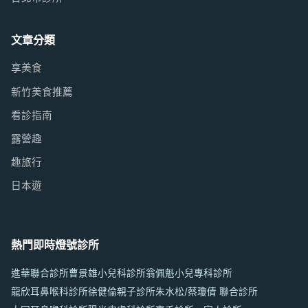
文章分類
享美食
新竹美食推薦
看診指南
露營趣
趣旅行
日本遊
熱門即時燈號診所
進華聯合診所
曹景雄小兒科診所
翁佩魁小兒專科診所
龍欣耳鼻喉科診所
徐健倫親子診所
朱水松/蔡瓊倩 聯合診所