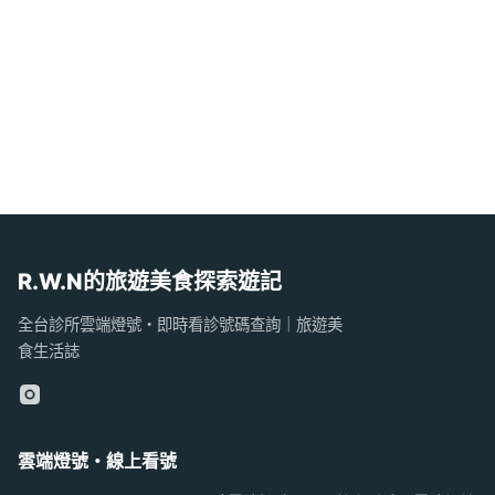
R.W.N的旅遊美食探索遊記
全台診所雲端燈號・即時看診號碼查詢｜旅遊美
食生活誌
雲端燈號・線上看號