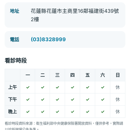
花蓮縣花蓮市主商里16鄰福建街439號
地址
2樓
(03)8328999
電話
看診時段
一
二
三
四
五
六
日
上午
✓
✓
✓
✓
✓
✓
休
下午
✓
✓
✓
✓
✓
✓
休
晚上
✓
✓
✓
✓
✓
✓
休
看診時段資料來源：衛生福利部中央健康保險署開放資料，僅供參考，實際請
以診所現場公告為準。