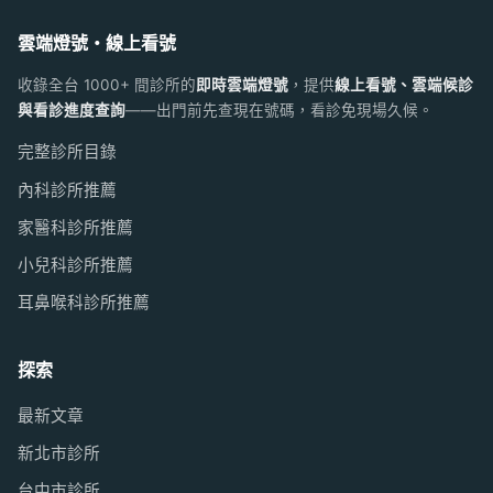
雲端燈號・線上看號
收錄全台 1000+ 間診所的
即時雲端燈號
，提供
線上看號、雲端候診
與看診進度查詢
——出門前先查現在號碼，看診免現場久候。
完整診所目錄
內科診所推薦
家醫科診所推薦
小兒科診所推薦
耳鼻喉科診所推薦
探索
最新文章
新北市診所
台中市診所