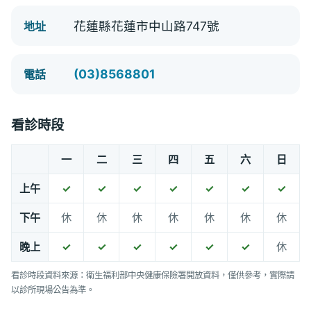
花蓮縣花蓮市中山路747號
地址
(03)8568801
電話
看診時段
一
二
三
四
五
六
日
上午
✓
✓
✓
✓
✓
✓
✓
下午
休
休
休
休
休
休
休
晚上
✓
✓
✓
✓
✓
✓
休
看診時段資料來源：衛生福利部中央健康保險署開放資料，僅供參考，實際請
以診所現場公告為準。