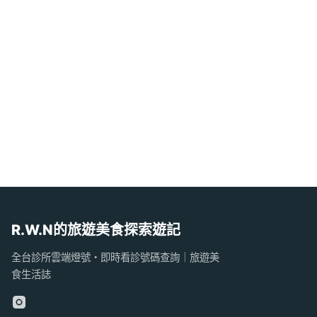
R.W.N的旅遊美食探索遊記
全台診所雲端燈號・即時看診號碼查詢｜旅遊美
食生活誌