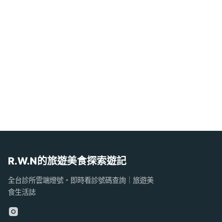
R.W.N的旅遊美食探索遊記
全台診所雲端燈號・即時看診號碼查詢｜旅遊美
食生活誌