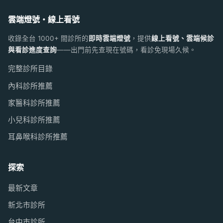
雲端燈號・線上看號
收錄全台 1000+ 間診所的
即時雲端燈號
，提供
線上看號、雲端候診
與看診進度查詢
——出門前先查現在號碼，看診免現場久候。
完整診所目錄
內科診所推薦
家醫科診所推薦
小兒科診所推薦
耳鼻喉科診所推薦
探索
最新文章
新北市診所
台中市診所