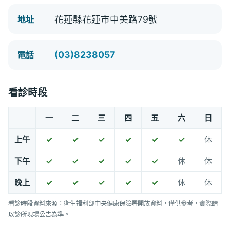
花蓮縣花蓮市中美路79號
地址
(03)8238057
電話
看診時段
一
二
三
四
五
六
日
上午
✓
✓
✓
✓
✓
✓
休
下午
✓
✓
✓
✓
✓
休
休
晚上
✓
✓
✓
✓
✓
休
休
看診時段資料來源：衛生福利部中央健康保險署開放資料，僅供參考，實際請
以診所現場公告為準。