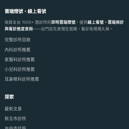
雲端燈號・線上看號
收錄全台 1000+ 間診所的
即時雲端燈號
，提供
線上看號、雲端候診
與看診進度查詢
——出門前先查現在號碼，看診免現場久候。
完整診所目錄
內科診所推薦
家醫科診所推薦
小兒科診所推薦
耳鼻喉科診所推薦
探索
最新文章
新北市診所
台中市診所