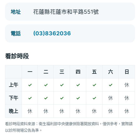
花蓮縣花蓮市和平路551號
地址
(03)8362036
電話
看診時段
一
二
三
四
五
六
日
上午
✓
✓
✓
✓
✓
✓
休
下午
✓
✓
✓
✓
✓
休
休
晚上
休
休
休
休
休
休
休
看診時段資料來源：衛生福利部中央健康保險署開放資料，僅供參考，實際請
以診所現場公告為準。