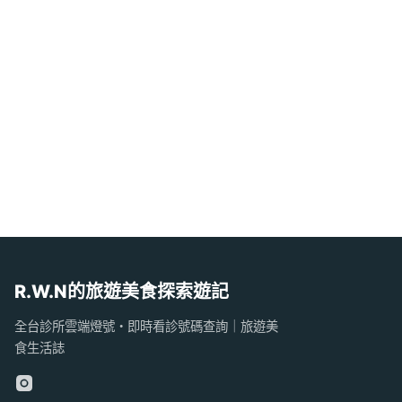
R.W.N的旅遊美食探索遊記
全台診所雲端燈號・即時看診號碼查詢｜旅遊美
食生活誌