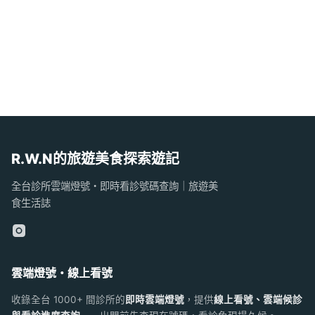
R.W.N的旅遊美食探索遊記
全台診所雲端燈號・即時看診號碼查詢｜旅遊美
食生活誌
雲端燈號・線上看號
收錄全台 1000+ 間診所的
即時雲端燈號
，提供
線上看號、雲端候診