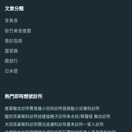
文章分類
享美食
新竹美食推薦
看診指南
露營趣
趣旅行
日本遊
熱門即時燈號診所
進華聯合診所
曹景雄小兒科診所
翁佩魁小兒專科診所
龍欣耳鼻喉科診所
徐健倫親子診所
朱水松/蔡瓊倩 聯合診所
大同耳鼻喉科診所
陽光皮膚科診所
嘉禾診所
一家人診所