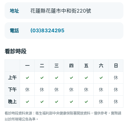
花蓮縣花蓮市中和街220號
地址
(03)8324295
電話
看診時段
一
二
三
四
五
六
日
上午
✓
✓
✓
✓
✓
✓
休
下午
休
休
休
休
休
休
休
晚上
✓
✓
✓
✓
✓
休
休
看診時段資料來源：衛生福利部中央健康保險署開放資料，僅供參考，實際請
以診所現場公告為準。