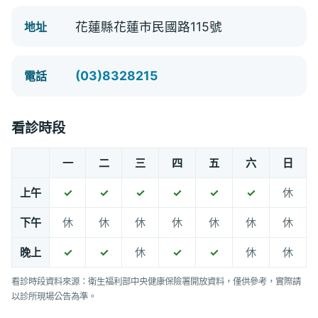
花蓮縣花蓮市民國路115號
地址
(03)8328215
電話
看診時段
一
二
三
四
五
六
日
上午
✓
✓
✓
✓
✓
✓
休
下午
休
休
休
休
休
休
休
晚上
✓
✓
休
✓
✓
休
休
看診時段資料來源：衛生福利部中央健康保險署開放資料，僅供參考，實際請
以診所現場公告為準。