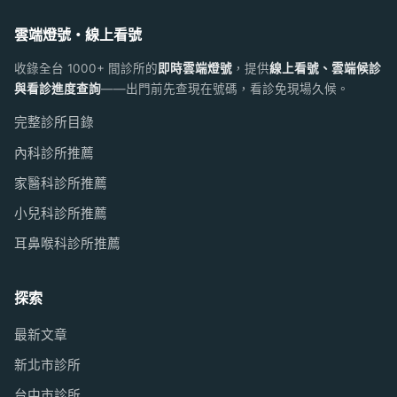
雲端燈號・線上看號
收錄全台 1000+ 間診所的
即時雲端燈號
，提供
線上看號、雲端候診
與看診進度查詢
——出門前先查現在號碼，看診免現場久候。
完整診所目錄
內科診所推薦
家醫科診所推薦
小兒科診所推薦
耳鼻喉科診所推薦
探索
最新文章
新北市診所
台中市診所