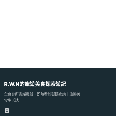
R.W.N的旅遊美食探索遊記
全台診所雲端燈號・即時看診號碼查詢｜旅遊美
食生活誌