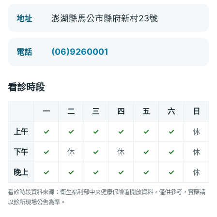
澎湖縣馬公市縣府新村23號
地址
(06)9260001
電話
看診時段
一
二
三
四
五
六
日
上午
✓
✓
✓
✓
✓
✓
休
下午
✓
休
✓
休
✓
✓
休
晚上
✓
✓
✓
✓
✓
✓
休
看診時段資料來源：衛生福利部中央健康保險署開放資料，僅供參考，實際請
以診所現場公告為準。