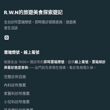
R.W.N的旅遊美食探索遊記
全台診所雲端燈號・即時看診號碼查詢｜旅遊美
食生活誌
雲端燈號・線上看號
收錄全台 1000+ 間診所的
即時雲端燈號
，提供
線上看號、雲端候診
與看診進度查詢
——出門前先查現在號碼，看診免現場久候。
完整診所目錄
內科診所推薦
家醫科診所推薦
小兒科診所推薦