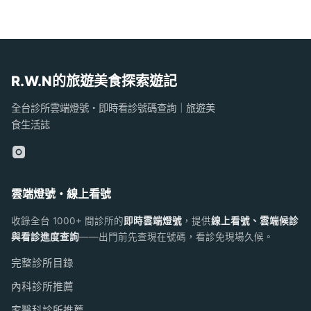
R.W.N的旅遊美食探索遊記
全台診所雲端燈號・即時看診號碼查詢｜旅遊美
食生活誌
雲端燈號・線上看號
收錄全台 1000+ 間診所的
即時雲端燈號
，提供
線上看號、雲端候診
與看診進度查詢
——出門前先查現在號碼，看診免現場久候。
完整診所目錄
內科診所推薦
家醫科診所推薦