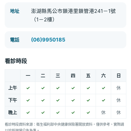
澎湖縣馬公市鎖港里鎖管港241－1號
地址
（1－2樓）
(06)9950185
電話
看診時段
一
二
三
四
五
六
日
上午
✓
✓
✓
✓
✓
✓
休
下午
✓
✓
✓
✓
✓
✓
休
晚上
✓
✓
✓
✓
✓
休
休
看診時段資料來源：衛生福利部中央健康保險署開放資料，僅供參考，實際請
以診所現場公告為準。