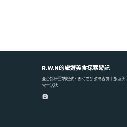
R.W.N的旅遊美食探索遊記
全台診所雲端燈號・即時看診號碼查詢｜旅遊美
食生活誌