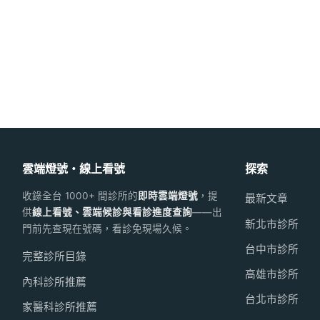
雲端燈號・線上看號
探索
收錄全台 1000+ 間診所的
即時雲端燈號
，提
最新文章
供
線上看號、雲端候診與看診進度查詢
——出
新北市診所
門前先查現在號碼，看診免現場久候。
台中市診所
完整診所目錄
高雄市診所
內科診所推薦
台北市診所
家醫科診所推薦