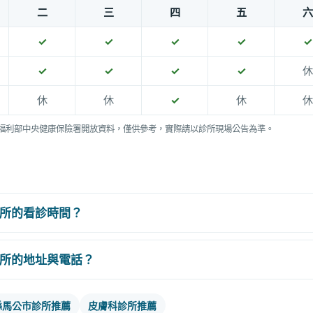
二
三
四
五
六
✓
✓
✓
✓
✓
✓
✓
✓
✓
休
休
休
✓
休
休
福利部中央健康保險署開放資料，僅供參考，實際請以診所現場公告為準。
所的看診時間？
所的地址與電話？
縣馬公市診所推薦
皮膚科診所推薦