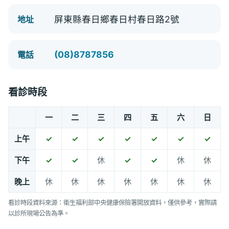
屏東縣春日鄉春日村春日路2號
地址
(08)8787856
電話
看診時段
一
二
三
四
五
六
日
上午
✓
✓
✓
✓
✓
✓
✓
下午
✓
✓
休
✓
✓
休
休
晚上
休
休
休
休
休
休
休
看診時段資料來源：衛生福利部中央健康保險署開放資料，僅供參考，實際請
以診所現場公告為準。