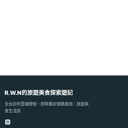
R.W.N的旅遊美食探索遊記
全台診所雲端燈號・即時看診號碼查詢｜旅遊美
食生活誌