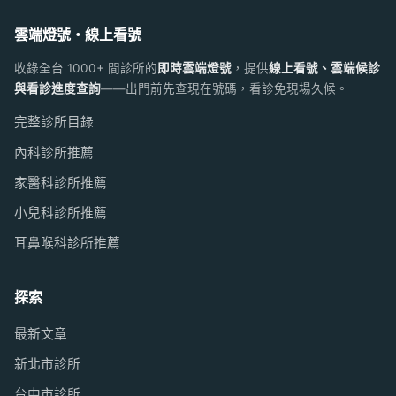
雲端燈號・線上看號
收錄全台 1000+ 間診所的
即時雲端燈號
，提供
線上看號、雲端候診
與看診進度查詢
——出門前先查現在號碼，看診免現場久候。
完整診所目錄
內科診所推薦
家醫科診所推薦
小兒科診所推薦
耳鼻喉科診所推薦
探索
最新文章
新北市診所
台中市診所