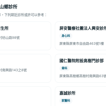
山鄉診所
診，下列鄰近診所或許可以參考：
衛生所
屏安醫療社團法人興安診
身心科
村枋山路98號
屏東縣屏東市自由路463號1樓
國仁醫院附設高樹門診部
骨科
南興路143之8號
屏東縣高樹鄉高樹村南興路63號
嘉誠診所
家醫科