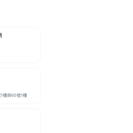
所
1樓與65號1樓