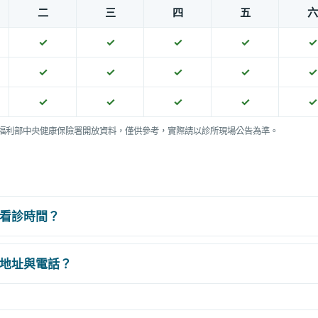
二
三
四
五
六
✓
✓
✓
✓
✓
✓
✓
✓
✓
✓
✓
✓
✓
✓
✓
福利部中央健康保險署開放資料，僅供參考，實際請以診所現場公告為準。
看診時間？
地址與電話？