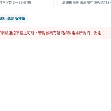
三民路3－33號1樓
屏東縣高樹鄉高樹村南興路118
縣枋山鄉診所推薦
有網路連線不穩之可能，若對號碼有疑問請致電診所詢問，謝謝！