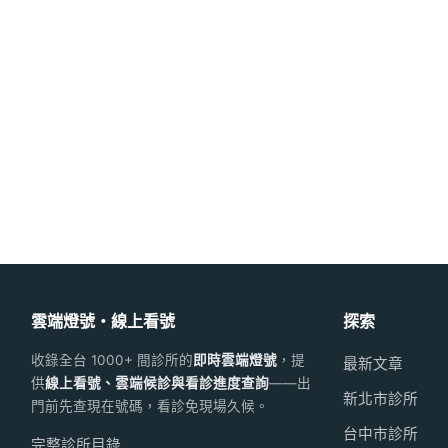
雲端燈號・線上看號
探索
收錄全台 1000+ 間診所的
即時雲端燈號
，提
最新文章
供
線上看號、雲端候診與看診進度查詢
——出
新北市診所
門前先查現在號碼，看診免現場久候。
台中市診所
完整診所目錄