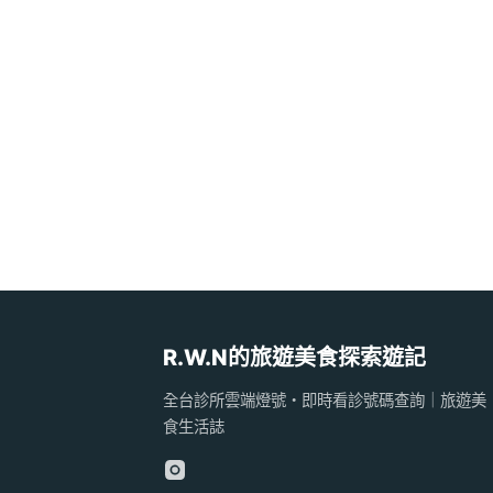
R.W.N的旅遊美食探索遊記
全台診所雲端燈號・即時看診號碼查詢｜旅遊美
食生活誌